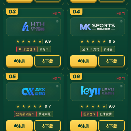
03
04
热门
热门
9.9
9.5
★ ★ ★ ★ ★
★ ★ ★ ★ ★
AC 米兰合作
高赔率
全球 IP 支持
多语言
注册
下载
注册
下载
05
06
热门
热门
9.7
9.6
★ ★ ★ ★ ★
★ ★ ★ ★ ★
业内最高赔率
秒速到账
国米合作
直播竞猜
注册
下载
注册
下载